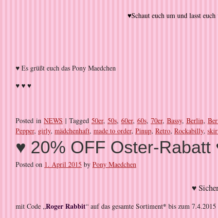
♥Schaut euch um und lasst euc
♥ Es grüßt euch das Pony Maedchen
♥ ♥ ♥
Posted in
NEWS
|
Tagged
50er
,
50s
,
60er
,
60s
,
70er
,
Bassy
,
Berlin
,
Ber
Pepper
,
girly
,
mädchenhaft
,
made to order
,
Pinup
,
Retro
,
Rockabilly
,
ski
♥ 20% OFF Oster-Rabatt 
Posted on
1. April 2015
by
Pony Maedchen
♥ Sicher
Roger Rabbit
*
mit Code „
“ auf das gesamte Sortiment
bis zum 7.4.2015