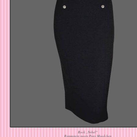
Rock „Nebel“
Rammstein meets Pony Maedchen