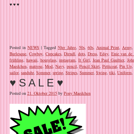
♥ ♥ ♥
Posted in
NEWS
|
Tagged
50er Jahre
,
50s
,
60s
,
Animal Print
,
Army
Burlesque
,
Cowboy
,
Cupcakes
,
Dirndl
,
dots
,
Dress
,
Edgy
,
Enie van de 
frühling
,
hawaii
,
hourglass
,
instagram
,
It Girl
,
Jean Paul Gaultier
,
Joh
Maedchen
,
matrose
,
Mod
,
Navy
,
pencil
,
Pencil Skirt
,
Petticoat
,
Pin Up
sailor
,
sanduhr
,
Sommer
,
spring
,
Stripes
,
Summer
,
Swing
,
tiki
,
Uniform
,
♥ S A L E ♥
Posted on
21. Oktober 2015
by
Pony Maedchen