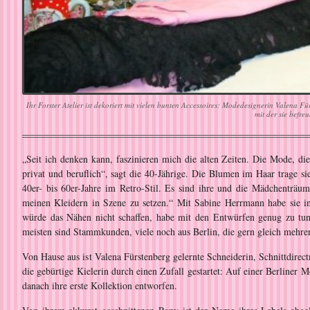
Ihr Forster Atelier ist dekoriert mit vielen bunten Accessoires: Modedesignerin Valena 
mit der sie befreu
„Seit ich denken kann, faszinieren mich die alten Zeiten. Die Mode, die
privat und beruflich“, sagt die 40-Jährige. Die Blumen im Haar trage sie
40er- bis 60er-Jahre im Retro-Stil. Es sind ihre und die Mädchenträum
meinen Kleidern in Szene zu setzen.“ Mit Sabine Herrmann habe sie in
würde das Nähen nicht schaffen, habe mit den Entwürfen genug zu tun.
meisten sind Stammkunden, viele noch aus Berlin, die gern gleich mehrer
Von Hause aus ist Valena Fürstenberg gelernte Schneiderin, Schnittdirec
die gebürtige Kielerin durch einen Zufall gestartet: Auf einer Berliner
danach ihre erste Kollektion entworfen.