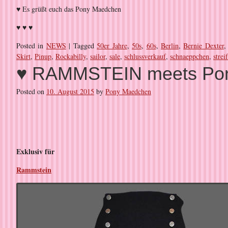
♥ Es grüßt euch das Pony Maedchen
♥ ♥ ♥
Posted in
NEWS
|
Tagged
50er Jahre
,
50s
,
60s
,
Berlin
,
Bernie Dexter
Skirt
,
Pinup
,
Rockabilly
,
sailor
,
sale
,
schlussverkauf
,
schnaeppchen
,
strei
♥ RAMMSTEIN meets Po
Posted on
10. August 2015
by
Pony Maedchen
Exklusiv für
Rammstein