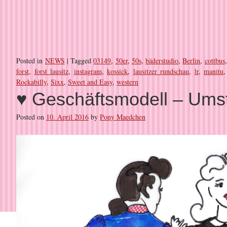
Posted in
NEWS
|
Tagged
03149
,
50er
,
50s
,
bäderstudio
,
Berlin
,
cottbus
forst
,
forst lausitz
,
instagram
,
kossick
,
lausitzer rundschau
,
lr
,
manitu
Rockabilly
,
Sixx
,
Sweet and Easy
,
western
♥ Geschäftsmodell – Umst
Posted on
10. April 2016
by
Pony Maedchen