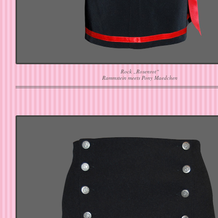
Rock „Rosenrot“
Rammstein meets Pony Maedchen