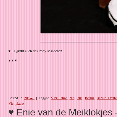
♥ Es grüßt euch das Pony Maedchen
♥ ♥ ♥
Posted in
NEWS
|
Tagged
50er Jahre
,
50s
,
70s
,
Berlin
,
Bernie Dexte
Vichykaro
♥ Enie van de Meiklokje