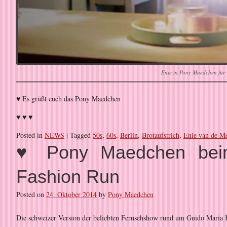
Enie in Pony Maedchen für 
♥ Es grüßt euch das Pony Maedchen
♥ ♥ ♥
Posted in
NEWS
|
Tagged
50s
,
60s
,
Berlin
,
Brotaufstrich
,
Enie van de Me
♥ Pony Maedchen beim
Fashion Run
Posted on
24. Oktober 2014
by
Pony Maedchen
Die schweizer Version der beliebten Fernsehshow rund um Guido Maria 