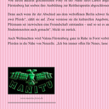
Von ihrem akkurat geschnittenen Pony ist der Name ihres Labels abgel
Fürstenberg hat soeben ihre Ausbildung zur Reittherapeutin abgeschlosse
Denn auch wenn ihr der Abschied aus dem weltoffenen Berlin schwer fie
zwei Pferde“, zählt sie auf. Zwar vermisse sie die kulturellen Angebot
Pfitzmann sei inzwischen eine Freundschaft entstanden – und so sei es 
Studentenzeiten auch gemacht“, blickt sie zurück.
Auch Weihnachten wird Valena Fürstenberg ganz in Ruhe in Forst verbr
Pferden in die Nähe von Neuzelle. „Ich bin immer offen für Neues, lasse
www.manitu-forst.de