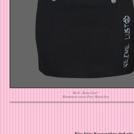
Rock „Keine Lust“
Rammstein meets Pony Maedchen
Eine feine Kooperation sind wir 