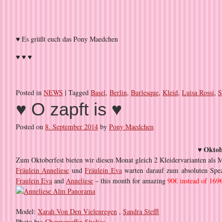
♥ Es grüßt euch das Pony Maedchen
♥ ♥ ♥
Posted in
NEWS
|
Tagged
Basel
,
Berlin
,
Burlesque
,
Kleid
,
Luisa Rossi
,
S
♥ O zapft is ♥
Posted on
8. September 2014
by
Pony Maedchen
♥ Oktob
Zum Oktoberfest bieten wir diesen Monat gleich 2 Kleidervarianten als 
Fräulein Anneliese
und
Fräulein Eva
warten darauf zum absoluten Spe
Fraulein Eva
and
Anneliese
– this month for amazing
90€ instead of 169
Model:
Xarah Von Den Vielenregen
,
Sandra Steffl
Photo by:
Cherrymuffin Studios