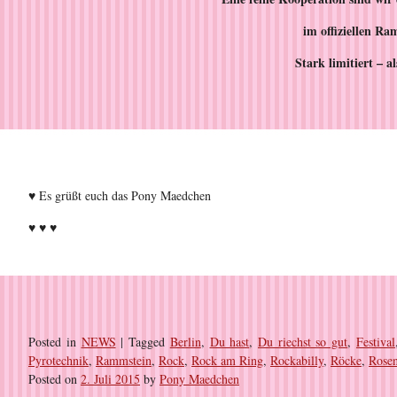
im offiziellen R
Stark limitiert – al
♥ Es grüßt euch das Pony Maedchen
♥ ♥ ♥
Posted in
NEWS
|
Tagged
Berlin
,
Du hast
,
Du riechst so gut
,
Festival
Pyrotechnik
,
Rammstein
,
Rock
,
Rock am Ring
,
Rockabilly
,
Röcke
,
Rosen
Posted on
2. Juli 2015
by
Pony Maedchen