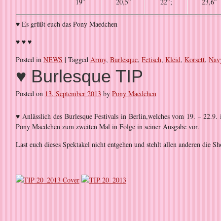
19″
20,5″
22″;
23,6″
♥ Es grüßt euch das Pony Maedchen
♥ ♥ ♥
Posted in
NEWS
|
Tagged
Army
,
Burlesque
,
Fetisch
,
Kleid
,
Korsett
,
Nav
♥ Burlesque TIP
Posted on
13. September 2013
by
Pony Maedchen
♥
Anlässlich des Burlesque Festivals in Berlin,welches vom 19. – 22.9.
Pony Maedchen zum zweiten Mal in Folge in seiner Ausgabe vor.
Last euch dieses Spektakel nicht entgehen und stehlt allen anderen die