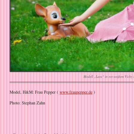
Modell „Lara“ in rot-weißem Vichy 
Model, H&M: Frau Pepper (
www.fraupepper.de
)
Photo: Stephan Zahn