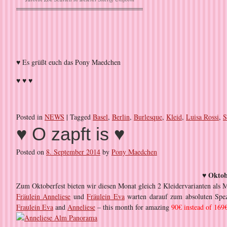
♥ Es grüßt euch das Pony Maedchen
♥ ♥ ♥
Posted in
NEWS
|
Tagged
Basel
,
Berlin
,
Burlesque
,
Kleid
,
Luisa Rossi
,
S
♥ O zapft is ♥
Posted on
8. September 2014
by
Pony Maedchen
♥ Oktob
Zum Oktoberfest bieten wir diesen Monat gleich 2 Kleidervarianten als 
Fräulein Anneliese
und
Fräulein Eva
warten darauf zum absoluten Spe
Fraulein Eva
and
Anneliese
– this month for amazing
90€ instead of 169