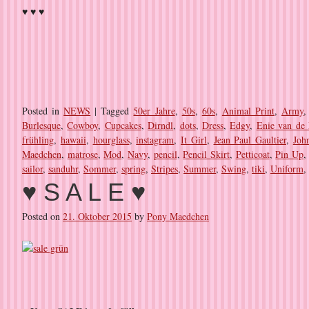
♥ ♥ ♥
Posted in
NEWS
|
Tagged
50er Jahre
,
50s
,
60s
,
Animal Print
,
Army
Burlesque
,
Cowboy
,
Cupcakes
,
Dirndl
,
dots
,
Dress
,
Edgy
,
Enie van de 
frühling
,
hawaii
,
hourglass
,
instagram
,
It Girl
,
Jean Paul Gaultier
,
Joh
Maedchen
,
matrose
,
Mod
,
Navy
,
pencil
,
Pencil Skirt
,
Petticoat
,
Pin Up
sailor
,
sanduhr
,
Sommer
,
spring
,
Stripes
,
Summer
,
Swing
,
tiki
,
Uniform
,
♥ S A L E ♥
Posted on
21. Oktober 2015
by
Pony Maedchen