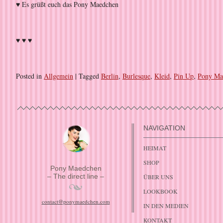
♥ Es grüßt euch das Pony Maedchen
♥ ♥ ♥
Posted in
Allgemein
|
Tagged
Berlin
,
Burlesque
,
Kleid
,
Pin Up
,
Pony Ma
NAVIGATION
HEIMAT
SHOP
Pony Maedchen
– The direct line –
ÜBER UNS
LOOKBOOK
contact@ponymaedchen.com
IN DEN MEDIEN
KONTAKT