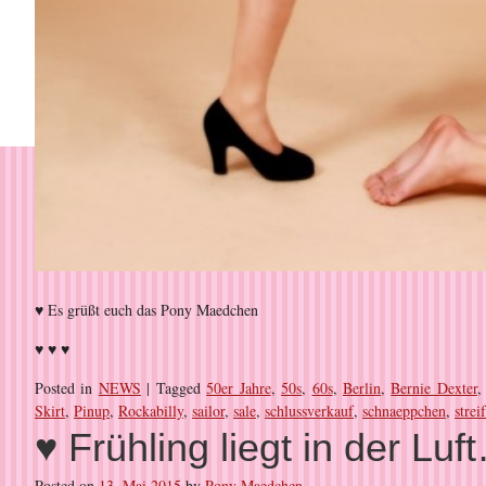
♥ Es grüßt euch das Pony Maedchen
♥ ♥ ♥
Posted in
NEWS
|
Tagged
50er Jahre
,
50s
,
60s
,
Berlin
,
Bernie Dexter
Skirt
,
Pinup
,
Rockabilly
,
sailor
,
sale
,
schlussverkauf
,
schnaeppchen
,
strei
♥ Frühling liegt in der Luf
Posted on
13. Mai 2015
by
Pony Maedchen