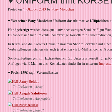
♥ UNIFORM trifft KORSE
Posted on
4. Oktober 2013
by
Pony Maedchen
♥
Wer seiner Pony Maedchen Uniform das ultimative I-Tüpfelchen aufs
Handgefertigt
werden diese qualitativ hochwertigen Sanduhr-Figur-Wu
Es handelt sich hier um echte, hochwertige Korsetts zur Taillenreduktion
In Kürze sind die Korsetts Online in unserem Shop zu erweben mit einer
Vorbestellungen nehmen wir auch jetzt schon via E-Mail an contact@po
Sonderanfertigungen mit Extrawünschen (zb Unterbrustkorsett für größ
Anfragen via E-Mail an uns. Kontakdaten findet ihr in unserem
Impress
♥ Preis: 139€ zzgl. Versandkosten
Taillenkorsett „Army“
Taillenkorsett „Ausgehfein“
Taillenkorsett „Navy“