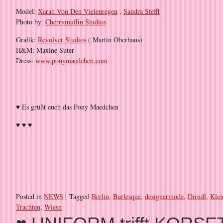
Model:
Xarah Von Den Vielenregen
,
Sandra Steffl
Photo by:
Cherrymuffin Studios
Grafik:
Revolver Studios
( Martin Oberhaus)
H&M: Maxine Suter
Dress:
www.ponymaedchen.com
♥ Es grüßt euch das Pony Maedchen
♥ ♥ ♥
Posted in
NEWS
|
Tagged
Berlin
,
Burlesque
,
designermode
,
Dirndl
,
Klei
Trachten
,
Wiesn