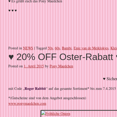
♥ Es grüßt euch das Pony Maedchen
♥ ♥ ♥
Posted in
NEWS
|
Tagged
50s
,
60s
,
Bambi
,
Enie van de Meiklokjes
,
Klei
♥ 20% OFF Oster-Rabatt 
Posted on
1. April 2015
by
Pony Maedchen
♥ Sicher
Roger Rabbit
*
mit Code „
“ auf das gesamte Sortiment
bis zum 7.4.2015
*
(Gutscheine sind von dem Angebot ausgeschlossen)
www.ponymaedchen.com