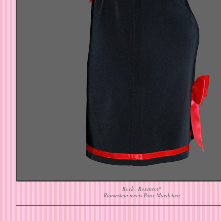
Rock „Rosenrot“
Rammstein meets Pony Maedchen