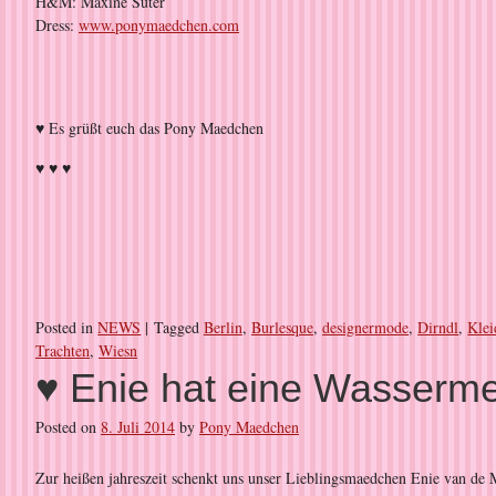
H&M: Maxine Suter
Dress:
www.ponymaedchen.com
♥ Es grüßt euch das Pony Maedchen
♥ ♥ ♥
Posted in
NEWS
|
Tagged
Berlin
,
Burlesque
,
designermode
,
Dirndl
,
Klei
Trachten
,
Wiesn
♥ Enie hat eine Wasserm
Posted on
8. Juli 2014
by
Pony Maedchen
Zur heißen jahreszeit schenkt uns unser Lieblingsmaedchen Enie van de 