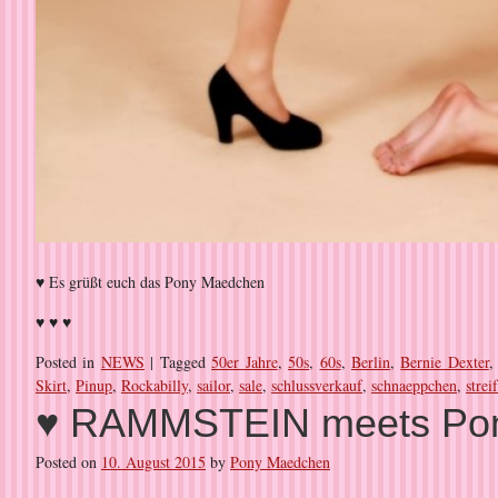
♥ Es grüßt euch das Pony Maedchen
♥ ♥ ♥
Posted in
NEWS
|
Tagged
50er Jahre
,
50s
,
60s
,
Berlin
,
Bernie Dexter
Skirt
,
Pinup
,
Rockabilly
,
sailor
,
sale
,
schlussverkauf
,
schnaeppchen
,
strei
♥ RAMMSTEIN meets Po
Posted on
10. August 2015
by
Pony Maedchen