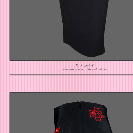
Rock „Nebel“
Rammstein meets Pony Maedchen