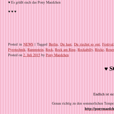
♥ Es grüßt euch das Pony Maedchen
♥ ♥ ♥
Posted in
NEWS
|
Tagged
Berlin
,
Du hast
,
Du riechst so gut
,
Festival
Pyrotechnik
,
Rammstein
,
Rock
,
Rock am Ring
,
Rockabilly
,
Röcke
,
Rosen
Posted on
2. Juli 2015
by
Pony Maedchen
♥ 
Endlich ist si
Genau richtig zu den sommerlichen Tempe
http://ponymaedch