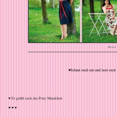
Model:
♥Schaut euch um und lasst euc
♥ Es grüßt euch das Pony Maedchen
♥ ♥ ♥