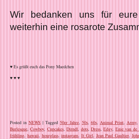
Wir bedanken uns für eure
weiterhin eine rosarote Zusam
♥ Es grüßt euch das Pony Maedchen
♥ ♥ ♥
Posted in
NEWS
|
Tagged
50er Jahre
,
50s
,
60s
,
Animal Print
,
Army
Burlesque
,
Cowboy
,
Cupcakes
,
Dirndl
,
dots
,
Dress
,
Edgy
,
Enie van de 
frühling
,
hawaii
,
hourglass
,
instagram
,
It Girl
,
Jean Paul Gaultier
,
Joh