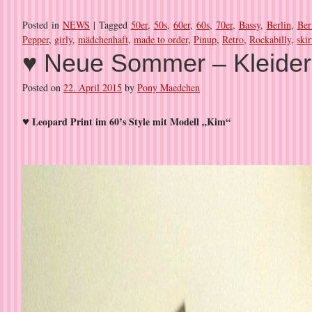
Posted in
NEWS
|
Tagged
50er
,
50s
,
60er
,
60s
,
70er
,
Bassy
,
Berlin
,
Ber
Pepper
,
girly
,
mädchenhaft
,
made to order
,
Pinup
,
Retro
,
Rockabilly
,
ski
♥ Neue Sommer – Kleider b
Posted on
22. April 2015
by
Pony Maedchen
♥
Leopard Print im 60’s Style mit Modell „Kim“