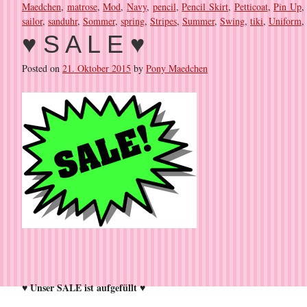
Maedchen
,
matrose
,
Mod
,
Navy
,
pencil
,
Pencil Skirt
,
Petticoat
,
Pin Up
sailor
,
sanduhr
,
Sommer
,
spring
,
Stripes
,
Summer
,
Swing
,
tiki
,
Uniform
,
♥ S A L E ♥
Posted on
21. Oktober 2015
by
Pony Maedchen
♥ Unser SALE ist aufgefüllt ♥