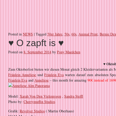
Posted in
NEWS
|
Tagged
50er Jahre
,
50s
,
60s
,
Animal Print
,
Bernie Dex
♥ O zapft is ♥
Posted on
8. September 2014
by
Pony Maedchen
♥ Oktob
Zum Oktoberfest bieten wir diesen Monat gleich 2 Kleidervarianten als 
Fräulein Anneliese
und
Fräulein Eva
warten darauf zum absoluten Spe
Fraulein Eva
and
Anneliese
– this month for amazing
90€ instead of 169
Model:
Xarah Von Den Vielenregen
,
Sandra Steffl
Photo by:
Cherrymuffin Studios
Grafik:
Revolver Studios
( Martin Oberhaus)