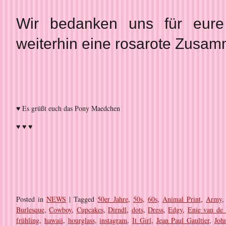
Wir bedanken uns für eure
weiterhin eine rosarote Zusam
♥ Es grüßt euch das Pony Maedchen
♥ ♥ ♥
Posted in
NEWS
|
Tagged
50er Jahre
,
50s
,
60s
,
Animal Print
,
Army
Burlesque
,
Cowboy
,
Cupcakes
,
Dirndl
,
dots
,
Dress
,
Edgy
,
Enie van de 
frühling
,
hawaii
,
hourglass
,
instagram
,
It Girl
,
Jean Paul Gaultier
,
Joh