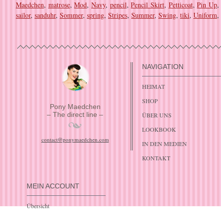
Maedchen
,
matrose
,
Mod
,
Navy
,
pencil
,
Pencil Skirt
,
Petticoat
,
Pin Up
sailor
,
sanduhr
,
Sommer
,
spring
,
Stripes
,
Summer
,
Swing
,
tiki
,
Uniform
,
NAVIGATION
HEIMAT
SHOP
Pony Maedchen
– The direct line –
ÜBER UNS
LOOKBOOK
contact@ponymaedchen.com
IN DEN MEDIEN
KONTAKT
MEIN ACCOUNT
Übersicht