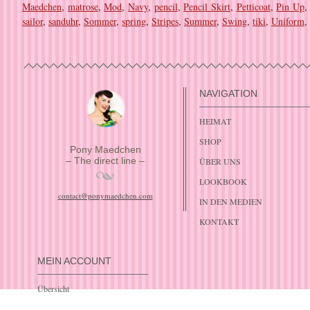
Maedchen
,
matrose
,
Mod
,
Navy
,
pencil
,
Pencil Skirt
,
Petticoat
,
Pin Up
sailor
,
sanduhr
,
Sommer
,
spring
,
Stripes
,
Summer
,
Swing
,
tiki
,
Uniform
,
NAVIGATION
HEIMAT
SHOP
Pony Maedchen
– The direct line –
ÜBER UNS
LOOKBOOK
contact@ponymaedchen.com
IN DEN MEDIEN
KONTAKT
MEIN ACCOUNT
Übersicht