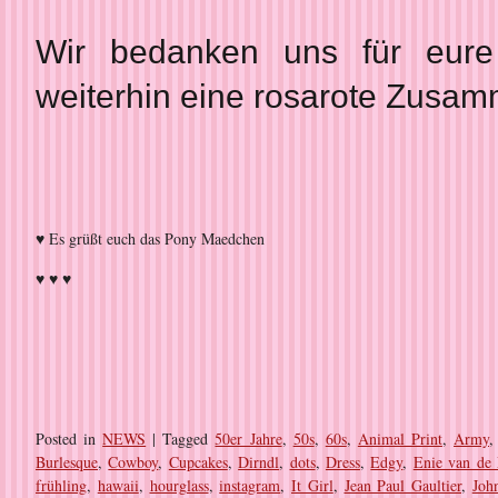
Wir bedanken uns für eure
weiterhin eine rosarote Zusam
♥ Es grüßt euch das Pony Maedchen
♥ ♥ ♥
Posted in
NEWS
|
Tagged
50er Jahre
,
50s
,
60s
,
Animal Print
,
Army
Burlesque
,
Cowboy
,
Cupcakes
,
Dirndl
,
dots
,
Dress
,
Edgy
,
Enie van de 
frühling
,
hawaii
,
hourglass
,
instagram
,
It Girl
,
Jean Paul Gaultier
,
Joh