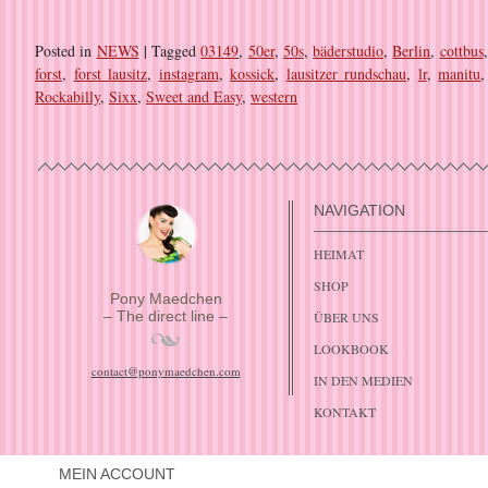
Posted in
NEWS
|
Tagged
03149
,
50er
,
50s
,
bäderstudio
,
Berlin
,
cottbus
forst
,
forst lausitz
,
instagram
,
kossick
,
lausitzer rundschau
,
lr
,
manitu
Rockabilly
,
Sixx
,
Sweet and Easy
,
western
NAVIGATION
HEIMAT
SHOP
Pony Maedchen
– The direct line –
ÜBER UNS
LOOKBOOK
contact@ponymaedchen.com
IN DEN MEDIEN
KONTAKT
MEIN ACCOUNT