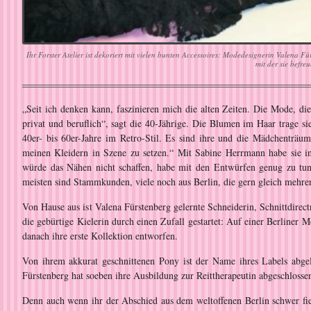
Ihr Forster Atelier ist dekoriert mit vielen bunten Accessoires: Modedesignerin Valena 
mit der sie befreu
„Seit ich denken kann, faszinieren mich die alten Zeiten. Die Mode, die
privat und beruflich“, sagt die 40-Jährige. Die Blumen im Haar trage sie
40er- bis 60er-Jahre im Retro-Stil. Es sind ihre und die Mädchenträum
meinen Kleidern in Szene zu setzen.“ Mit Sabine Herrmann habe sie in
würde das Nähen nicht schaffen, habe mit den Entwürfen genug zu tun.
meisten sind Stammkunden, viele noch aus Berlin, die gern gleich mehrer
Von Hause aus ist Valena Fürstenberg gelernte Schneiderin, Schnittdirec
die gebürtige Kielerin durch einen Zufall gestartet: Auf einer Berliner
danach ihre erste Kollektion entworfen.
Von ihrem akkurat geschnittenen Pony ist der Name ihres Labels abgel
Fürstenberg hat soeben ihre Ausbildung zur Reittherapeutin abgeschlosse
Denn auch wenn ihr der Abschied aus dem weltoffenen Berlin schwer fie