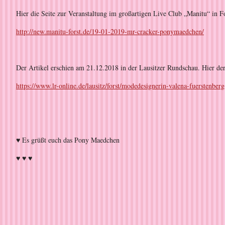
Hier die Seite zur Veranstaltung im großartigen Live Club „Manitu“ in 
http://new.manitu-forst.de/19-01-2019-mr-cracker-ponymaedchen/
Der Artikel erschien am 21.12.2018 in der Lausitzer Rundschau. Hier de
https://www.lr-online.de/lausitz/forst/modedesignerin-valena-fuerstenb
♥ Es grüßt euch das Pony Maedchen
♥ ♥ ♥