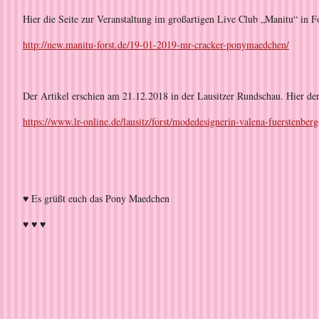
Hier die Seite zur Veranstaltung im großartigen Live Club „Manitu“ in 
http://new.manitu-forst.de/19-01-2019-mr-cracker-ponymaedchen/
Der Artikel erschien am 21.12.2018 in der Lausitzer Rundschau. Hier de
https://www.lr-online.de/lausitz/forst/modedesignerin-valena-fuerstenb
♥ Es grüßt euch das Pony Maedchen
♥ ♥ ♥