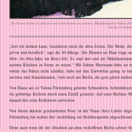
Ihr Forster Atelier ist dekoriert mit vielen bunten Accessoires: Modedesignerin Valena 
mit der sie befreu
„Seit ich denken kann, faszinieren mich die alten Zeiten. Die Mode, die
privat und beruflich“, sagt die 40-Jährige. Die Blumen im Haar trage sie
40er- bis 60er-Jahre im Retro-Stil. Es sind ihre und die Mädchenträum
meinen Kleidern in Szene zu setzen.“ Mit Sabine Herrmann habe sie in
würde das Nähen nicht schaffen, habe mit den Entwürfen genug zu tun.
meisten sind Stammkunden, viele noch aus Berlin, die gern gleich mehrer
Von Hause aus ist Valena Fürstenberg gelernte Schneiderin, Schnittdirec
die gebürtige Kielerin durch einen Zufall gestartet: Auf einer Berliner
danach ihre erste Kollektion entworfen.
Von ihrem akkurat geschnittenen Pony ist der Name ihres Labels abgel
Fürstenberg hat soeben ihre Ausbildung zur Reittherapeutin abgeschlosse
Denn auch wenn ihr der Abschied aus dem weltoffenen Berlin schwer fie