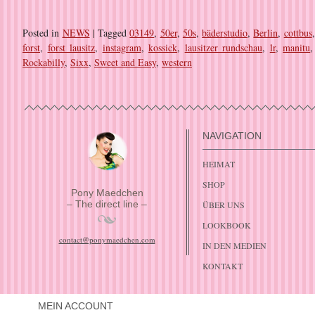
Posted in
NEWS
|
Tagged
03149
,
50er
,
50s
,
bäderstudio
,
Berlin
,
cottbus
forst
,
forst lausitz
,
instagram
,
kossick
,
lausitzer rundschau
,
lr
,
manitu
Rockabilly
,
Sixx
,
Sweet and Easy
,
western
NAVIGATION
HEIMAT
SHOP
Pony Maedchen
– The direct line –
ÜBER UNS
LOOKBOOK
contact@ponymaedchen.com
IN DEN MEDIEN
KONTAKT
MEIN ACCOUNT