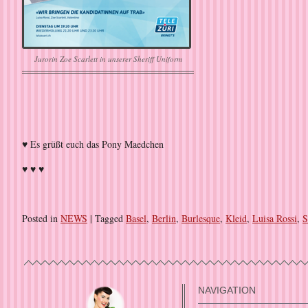
Jurorin Zoe Scarlett in unserer Sheriff Uniform
♥ Es grüßt euch das Pony Maedchen
♥ ♥ ♥
Posted in
NEWS
|
Tagged
Basel
,
Berlin
,
Burlesque
,
Kleid
,
Luisa Rossi
,
S
NAVIGATION