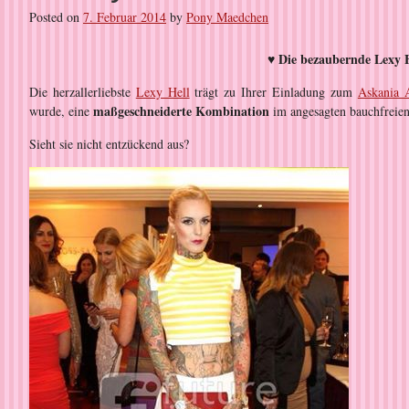
Posted on
7. Februar 2014
by
Pony Maedchen
♥ Die bezaubernde Lexy 
Die herzallerliebste
Lexy Hell
trägt zu Ihrer Einladung zum
Askania 
maßgeschneiderte Kombination
wurde, eine
im angesagten bauchfrei
Sieht sie nicht entzückend aus?