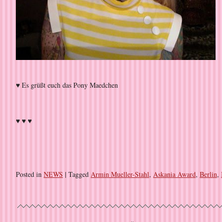
♥ Es grüßt euch das Pony Maedchen
♥ ♥ ♥
Posted in
NEWS
|
Tagged
Armin Mueller-Stahl
,
Askania Award
,
Berlin
,