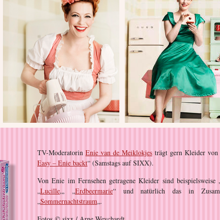
TV-Moderatorin
Enie van de Meiklokjes
trägt gern Kleider von
Easy – Enie backt
“ (Samstags auf SIXX).
Von Enie im Fernsehen getragene Kleider sind beispielsweise 
„
Lucille
„, „
Erdbeermarie
“ und natürlich das in Zusamm
„
Sommernachtstraum
„.
Fotos © sixx / Arne Weychardt