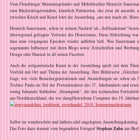
Vom Flensburger Museumsgründer und Möbeltischler Heinrich Sauermann
zum Rückwärtsgewandten, künstlich Patinierten, das zwar alt aussieht,
zwischen Kitsch und Kunst lotet die Ausstellung „aus neu mach alt. His
Heinrich Sauermann, schon in seinem Nachruf als „Selfmademan“ bezeich
überregional gefragter Vertreter des Historismus. Diese Stilrichtung w
dass man vergangene Epochen wieder aufleben ließ. Was Sauermann als
sogenannte Influencer mit ihren Blogs sowie Zeitschriften und Werbu
Design oder Hausrat in all seinen Facetten.
Auch die zeitgenössische Kunst in der Ausstellung spielt mit dem The
Vorfeld mit Ort und Thema der Ausstellung. Ihre Bilderserie „Gleichzei
fragt, wie viele Besuchergenerationen und Ausstellungen sie schon als 
Tochter Paula im Stil der Portraitmalerei des 17. Jahrhunderts und ers
wenig bekannte Subkultur „Steampunk“, die den technischen Fortschritt 
aus Norddeutschland, die wie dampfbetriebene Computer des 19. Jahrhund
Selbst im wunderschön und äußerts edel angelegtem Ausstellungskatalog
Stephan Zahn
Das Foto dazu stammt vom begnadeten Fotograf
aus Berl