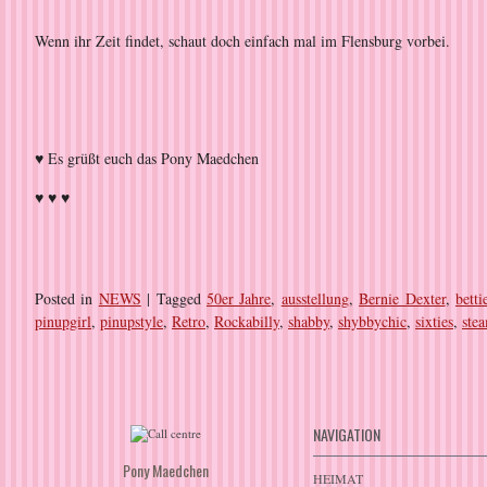
Wenn ihr Zeit findet, schaut doch einfach mal im Flensburg vorbei.
♥ Es grüßt euch das Pony Maedchen
♥ ♥ ♥
Posted in
NEWS
|
Tagged
50er Jahre
,
ausstellung
,
Bernie Dexter
,
betti
pinupgirl
,
pinupstyle
,
Retro
,
Rockabilly
,
shabby
,
shybbychic
,
sixties
,
ste
NAVIGATION
Pony Maedchen
HEIMAT