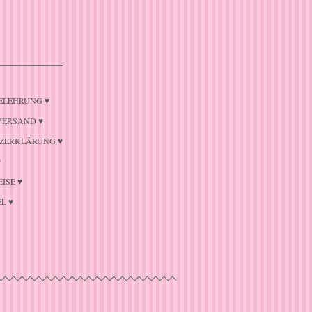
ELEHRUNG ♥
VERSAND ♥
ZERKLÄRUNG ♥
♥
ISE ♥
L ♥