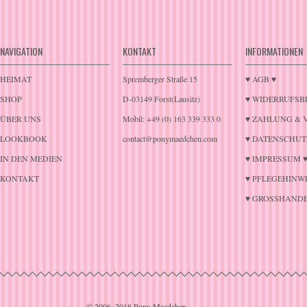
NAVIGATION
KONTAKT
INFORMATIONEN
HEIMAT
Spremberger Straße 15
♥ AGB ♥
SHOP
D-03149 Forst(Lausitz)
♥ WIDERRUFSB
ÜBER UNS
Mobil: +49 (0) 163 339 333 0
♥ ZAHLUNG & 
LOOKBOOK
contact@ponymaedchen.com
♥ DATENSCHUT
IN DEN MEDIEN
♥ IMPRESSUM 
KONTAKT
♥ PFLEGEHINWE
♥ GROSSHANDE
© 2006–2018 Pony Maedchen