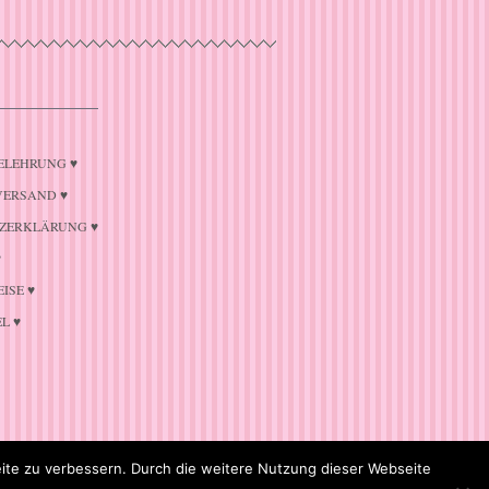
ELEHRUNG ♥
VERSAND ♥
ZERKLÄRUNG ♥
♥
ISE ♥
L ♥
te zu verbessern. Durch die weitere Nutzung dieser Webseite