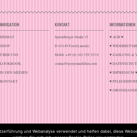
NAVIGATION
KONTAKT
INFORMATIONEN
HEIMAT
Spremberger Straße 15
♥ AGB ♥
SHOP
D-03149 Forst(Lausitz)
♥ WIDERRUFSB
ÜBER UNS
Mobil: +49 (0) 163 339 333 0
♥ ZAHLUNG & 
LOOKBOOK
contact@ponymaedchen.com
♥ DATENSCHUT
IN DEN MEDIEN
♥ IMPRESSUM 
KONTAKT
♥ PFLEGEHINWE
♥ GROSSHANDE
zerführung und Webanalyse verwendet und helfen dabei, diese Websei