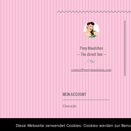
Pony Maedchen
– The direct line –
contact@ponymaedchen.com
MEIN ACCOUNT
Übersicht
Diese Webseite verwendet Cookies. Cookies werden zur Benut